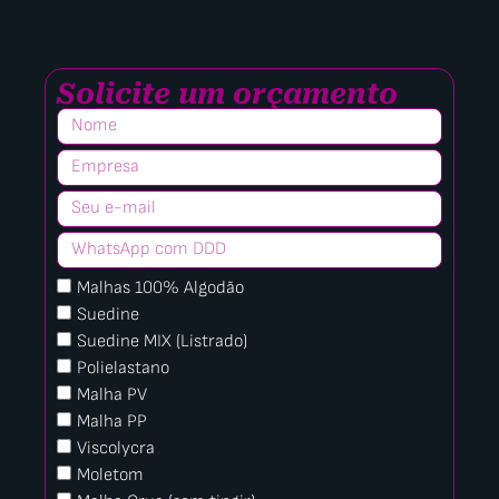
Solicite um orçamento
Malhas 100% Algodão
Suedine
Suedine MIX (Listrado)
Polielastano
Malha PV
Malha PP
Viscolycra
Moletom