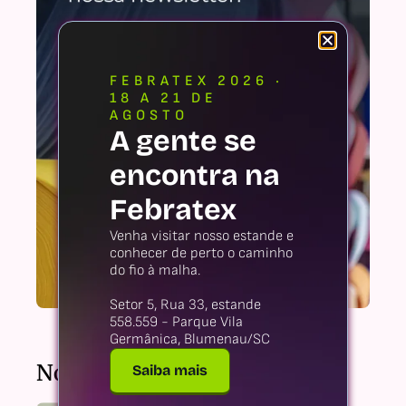
FEBRATEX 2026 ·
18 A 21 DE
AGOSTO
A gente se
encontra na
Febratex
Venha visitar nosso estande e
conhecer de perto o caminho
do fio à malha.
Setor 5, Rua 33, estande
558.559 - Parque Vila
Germânica, Blumenau/SC
Notícias recentes
Saiba mais