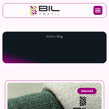
Início
»
Blog
MALHAS