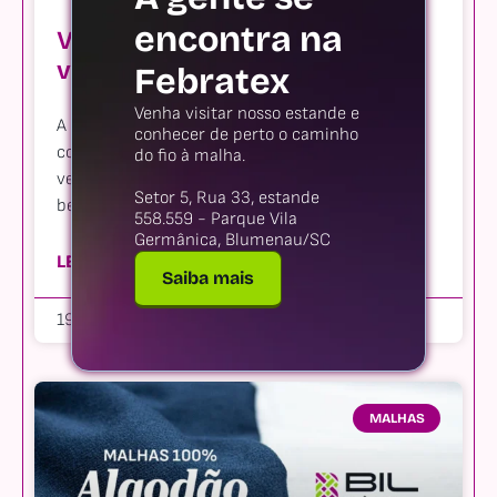
encontra na
Viscolycra Premium: Malha
versátil e confortável
Febratex
Venha visitar nosso estande e
A Viscolycra é uma malha muito utilizada na
conhecer de perto o caminho
confecção de roupas femininas devido a sua
do fio à malha.
versatilidade e conforto e oferece uma gama de
Setor 5, Rua 33, estande
benefícios para
558.559 - Parque Vila
Germânica, Blumenau/SC
LEIA MAIS
Saiba mais
19/06/2023
Nenhum comentário
MALHAS