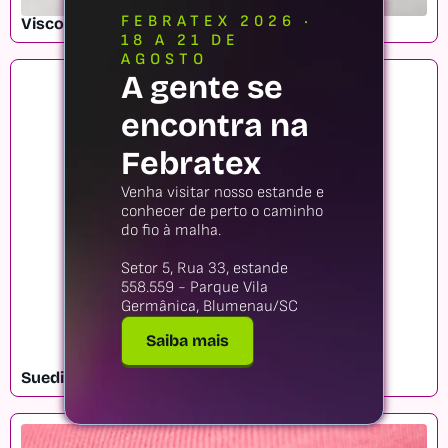
FEBRATEX 2026 ·
Viscolycra SOFTmotion
18 A 21 DE
AGOSTO
A gente se
encontra na
Febratex
Venha visitar nosso estande e
conhecer de perto o caminho
do fio à malha.
Setor 5, Rua 33, estande
558.559 - Parque Vila
Germânica, Blumenau/SC
Saiba mais
Suedine MIX