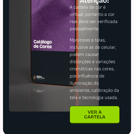
Atenção!
A cartela de cor é
virtual, portanto a cor
real deve ser verificada
pessoalmente.
Monitores e telas,
inclusive as de celular,
podem causar
distorções e variações
cromáticas nas cores,
por influência de
iluminação do
ambiente, calibração da
tela e tecnologia usada.
VER A
CARTELA