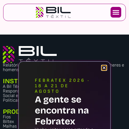
Relatório de transparência e igualdade salarial de mulheres e
homens
INSTITUCIONAL
FEBRATEX 2026 ·
18 A 21 DE
A Bil Têxtil
Responsabilidade
AGOSTO
Social e Ambiental
A gente se
Políticas de privacidade
encontra na
PRODUTOS
Fios
Febratex
Biltex
Malhas