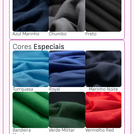
Azul Marinho
Chumbo
Preto
Cores
Especiais
Turrquesa
Royal
Marinho Noite
Bandeira
Verde Militar
Vermelho Red