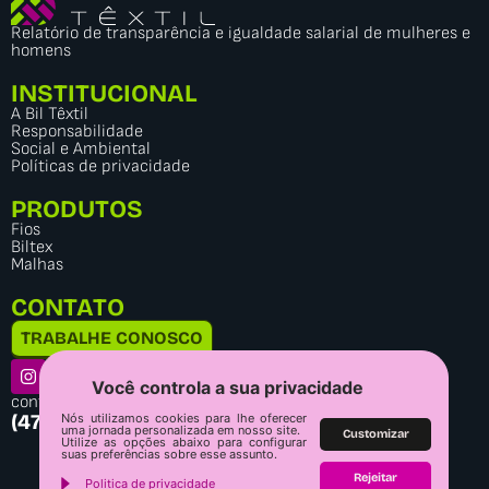
Relatório de transparência e igualdade salarial de mulheres e
homens
INSTITUCIONAL
A Bil Têxtil
Responsabilidade
Social e Ambiental
Políticas de privacidade
PRODUTOS
Fios
Biltex
Malhas
CONTATO
TRABALHE CONOSCO
Você controla a sua privacidade
contato@biltextil.com.br
(47) 3514-5700
Nós utilizamos cookies para lhe oferecer
uma jornada personalizada em nosso site.
Customizar
Utilize as opções abaixo para configurar
suas preferências sobre esse assunto.
Rejeitar
Politica de privacidade