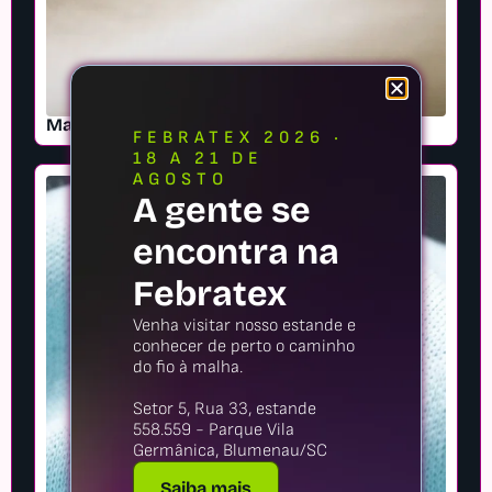
Malha Poliéster Bliss
FEBRATEX 2026 ·
18 A 21 DE
AGOSTO
A gente se
encontra na
Febratex
Venha visitar nosso estande e
conhecer de perto o caminho
do fio à malha.
Setor 5, Rua 33, estande
558.559 - Parque Vila
Germânica, Blumenau/SC
Saiba mais